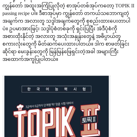
ကျွန်တော် အထူးအကြံပြုလိုတဲ့ စာအုပ်တစ်အုပ်ကတော့ TOPIK II
passing recipe ပါ။ ဒီစာအုပ်မှာ ကျွန်တော် တကယ်သဘောကျတဲ့
အချက်က အလားတူ သဒ္ဒါအချက်တွေကို စုစည်းထားပေးတာပါ
ပဲ။ ဥပမာအားဖြင့်၊ သဒ္ဒါပုံစံတစ်ခုကို ရှင်းပြပြီး အဲဒီပုံစံကို
အစားထိုးနိုင်တဲ့ အလားတူ အသုံးအနှုန်းတွေနဲ့ အဓိပ္ပာယ်တူ
စကားလုံးတွေကို မိတ်ဆက်ပေးထားပါတယ်။ ဒါက စာဖတ်ခြင်း
ဆိုင်ရာ မေးခွန်းတွေကို မြန်မြန်ဖြေရှင်းတဲ့အခါ အများကြီး
အထောက်အကူပြုပါတယ်။