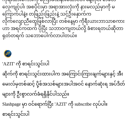
လေ့ကျင့်ပါ၊ အစပိုင်းမှာ အရာအားလုံးကို နားမလည်မှာကို မ
ကြောက်ပါနဲ့။ တဖြည်းဖြည်းနဲ့ သင့်ဦးနှောက်က
လိုက်လျောညီထွေဖြစ်လာပြီး တစ်နေ့မှာ ကိုရီးယားဘာသာစကား
ဟာ အရင်ကထက် ပိုပြီး သဘာဝကျတယ်လို့ ခံစားရတယ်ဆိုတာ
ရုတ်တရက် သဘောပေါက်လာပါတယ်။
'AZIT' ကို စာရင်းသွင်းပါ
ဆိုက်ကို စာရင်းသွင်းထားပါက အကြောင်းကြားချက်များနှင့် အီး
မေးလ်မှတစ်ဆင့် ပို့စ်အသစ်များအပါအဝင် နောက်ဆုံးရ အပ်ဒိတ်
များကို ဦးစွာလက်ခံရရှိနိုင်ပါသည်။
Slashpage မှာ ဝင်ရောက်ပြီး 'AZIT' ကို subscribe လုပ်ပါ။
စာရင်းသွင်းပါ