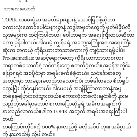
သားလေးယောက်
TOPIK စာမေးပွဲမှာ အမှတ်များများနဲ့ အောင်မြင်ဖို့ဆိုတာ
စကားလုံးထောင်ပေါင်းများစွာနဲ့ သဒ္ဒါအမှတ်တွေကို မှတ်မိဖို့ပဲလို့
လူအများက ထင်ကြပါတယ်။ ဝေါဟာရက အရေးကြီးတယ်ဆိုတာ
တော့ မှန်ပါတယ်၊ ဒါပေမဲ့ ကျွန်မရဲ့ အတွေ့အကြုံအရ အရေးကြီး
ဆုံးက တကယ့် ကိုရီးယားဘာသာစကားကို ကျင့်သားရဖို့ပါပဲ။
Pre-intermediate အဆင့်ရောက်တော့ ကိုရီးယားဘာသာစကား
ဆရာတစ်ယောက်နဲ့ သင်တန်းတွေ စတက်ခဲ့တယ်။ အမှန်အတိုင်း
ပြောရရင် အစပိုင်းမှာ အရမ်းခက်ခဲခဲ့တယ်။ သင်ခန်းစာတွေ
အတွင်းမှာ ဘာမှနားမလည်သလောက်ပဲ၊ တစ်ခါတလေ စိတ်ရှုပ်
ထွေးပြီး ထိုင်နေမိတယ်။ ဒါပေမယ့် အချိန်ကြာလာတာနဲ့အမျှ
တစ်ခုခုပြောင်းလဲသွားတယ်။ စကားလုံးတစ်လုံးချင်းစီကို နားမ
လည်တဲ့အခါမှာတောင် စကားပြောဆိုမှုရဲ့ အဓိကအချက်ကို
နားလည်လာတယ်။ ဒါက TOPIK အတွက် အရမ်းအရေးကြီးပါ
တယ်။
စာကြောင်းတိုင်းကို ၁၀၀% နားလည်ဖို့ မလိုအပ်ပါဘူး။ အဓိပ္ပာယ်
ကို နားလည်ဖို့ လိုပါတယ်။