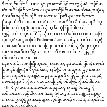
ဒီအကျင့်ကြောင့် TOPIK မှာ နားထောင်ခြင်းက ကျွန်မရဲ့ အခိုင်မာ
ဆုံး အပိုင်းဖြစ်လာခဲ့တယ်။ နားထောင်ခြင်းမှာ အမှတ်အများဆုံးရ
ခဲ့တယ်။ နေ့တိုင်း ကိုရီးယားစကားပြောကို နားထောင်တာက
ဦးနှောက်ကို ဘာသာစကားနဲ့ သဘာဝအတိုင်း လိုက်လျောညီထွေ
ဖြစ်အောင် ကူညီပေးတယ်လို့ ကျွန်မယုံကြည်ပါတယ်။
ကျွန်တော် အထူးအကြံပြုလိုတာကတော့ မိခင်ဘာသာစကားပြော
သူတွေနဲ့ အထူးသဖြင့် Pre-intermediate အဆင့်နဲ့အထက် သင်ယူဖို့
ပါပဲ။ အစပိုင်းမှာ အဆင်မပြေရင်တောင် ရှောင်လွှဲလို့မရပါဘူး။
သဘာဝအတိုင်း ကိုရီးယားစကားကို နားထောင်လေ၊ မြန်မြန်
တိုးတက်လာလေပါပဲ။
နောက်ထပ်အရေးကြီးတဲ့အချက်ကတော့ နားထောင်ခြင်းနဲ့ စာဖတ်
ခြင်း နှစ်မျိုးလုံးကို မှန်မှန်လေ့ကျင့်ဖို့ပါပဲ။ အထူးသဖြင့် စာဖတ်
ခြင်းအတွက်၊ လေ့ကျင့်မေးခွန်းများစွာကို ဖြေရှင်းခြင်းက သင့်ရဲ့
စာဖတ်နှုန်းကို တိုးတက်စေတာကြောင့် မရှိမဖြစ်လိုအပ်ပါတယ်။
TOPIK မှာ ပထမဆုံးစာဖတ်မေးခွန်းတွေက သဒ္ဒါပုံစံတွေကို
အဓိကထားလေ့ရှိပါတယ်။ ဒီသဒ္ဒါပုံစံတွေထဲက တချို့ကို နေ့စဉ်
စကားပြောဆိုမှုမှာ အသုံးများလေ့မရှိပေမယ့် စာမေးပွဲအတွက် သိ
ထားဖို့တော့ လိုပါတယ်။