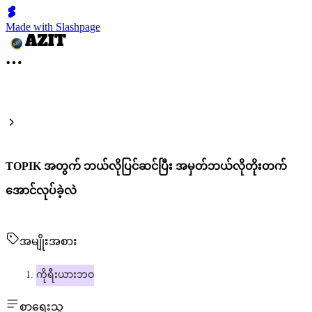
Made with Slashpage
TOPIK အတွက် ဘယ်လိုပြင်ဆင်ပြီး အမှတ်ဘယ်လိုတိုးတက်
အောင်လုပ်ခဲ့လဲ
အမျိုးအစား
ကိုရီးယားဘဝ
စာရေးသူ