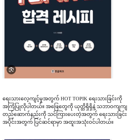
ရေးသားလေ့ကျင့်မှုအတွက် HOT TOPIK ရေးသားခြင်းကို
အကြံပြုလိုပါတယ်။ အဖြေတွေကို ယုတ္တိရှိရှိနဲ့ သဘာဝကျကျ
တည်ဆောက်နည်းကို သင်ကြားပေးတဲ့အတွက် ရေးသားခြင်း
အပိုင်းအတွက် ပြင်ဆင်ရာမှာ အထူးအသုံးဝင်ပါတယ်။