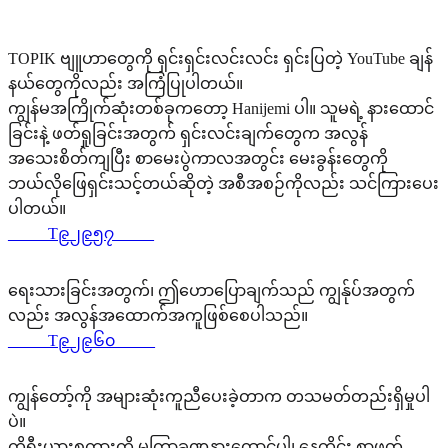
TOPIK ဗျူဟာတွေကို ရှင်းရှင်းလင်းလင်း ရှင်းပြတဲ့ YouTube ချန်
နယ်တွေကိုလည်း အကြံပြုပါတယ်။
ကျွန်မအကြိုက်ဆုံးတစ်ခုကတော့ Hanijemi ပါ။ သူမရဲ့ နားထောင်
ခြင်းနဲ့ ဖတ်ရှုခြင်းအတွက် ရှင်းလင်းချက်တွေက အလွန်
အသေးစိတ်ကျပြီး စာမေးပွဲကာလအတွင်း မေးခွန်းတွေကို
ဘယ်လိုဖြေရှင်းသင့်တယ်ဆိုတဲ့ အစီအစဉ်ကိုလည်း သင်ကြားပေး
ပါတယ်။
_____T၉၂၉၅၇_____
ရေးသားခြင်းအတွက်၊ ဤဟောပြောချက်သည် ကျွန်ုပ်အတွက်
လည်း အလွန်အထောက်အကူဖြစ်စေပါသည်။
_____T၉၂၉၆၀_____
ကျွန်တော့်ကို အများဆုံးကူညီပေးခဲ့တာက တသမတ်တည်းရှိမှုပါ
ပဲ။
ကိုရီးယားစကားကို မကြာခဏနားထောင်ပါ၊ နေ့တိုင်း စာဖတ်