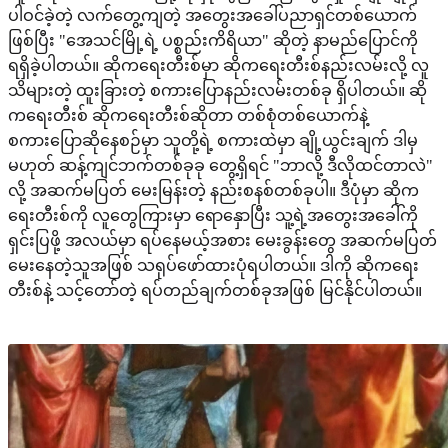
ပါဝင်ခဲ့တဲ့ လက်တွေ့ကျတဲ့ အတွေးအခေါ်ပညာရှင်တစ်ယောက်
ဖြစ်ပြီး "အေသင်မြို့ရဲ့ ပစ္စည်းကိရိယာ" ဆိုတဲ့ နာမည်ပြောင်ကို
ရရှိခဲ့ပါတယ်။ ဆိုကရေးတီးစ်မှာ ဆိုကရေးတီးစ်နည်းလမ်းလို့ လူ
သိများတဲ့ ထူးခြားတဲ့ စကားပြောနည်းလမ်းတစ်ခု ရှိပါတယ်။ ဆို
ကရေးတီးစ် ဆိုကရေးတီးစ်ဆိုတာ တစ်စုံတစ်ယောက်နဲ့
စကားပြောဆိုနေစဉ်မှာ သူတို့ရဲ့ စကားထဲမှာ ချို့ယွင်းချက် ဒါမှ
မဟုတ် ဆန့်ကျင်ဘက်တစ်ခုခု တွေ့ရှိရင် "ဘာလို့ ဒီလိုထင်တာလဲ"
လို့ အဆက်မပြတ် မေးမြန်းတဲ့ နည်းစနစ်တစ်ခုပါ။ ဒီပုံမှာ ဆိုက
ရေးတီးစ်ကို လူတွေကြားမှာ ရောနှောပြီး သူ့ရဲ့အတွေးအခေါ်ကို
ရှင်းပြဖို့ အလယ်မှာ ရပ်နေမယ့်အစား မေးခွန်းတွေ အဆက်မပြတ်
မေးနေတဲ့သူအဖြစ် သရုပ်ဖော်ထားပုံရပါတယ်။ ဒါကို ဆိုကရေး
တီးစ်နဲ့ သင့်တော်တဲ့ ရပ်တည်ချက်တစ်ခုအဖြစ် မြင်နိုင်ပါတယ်။