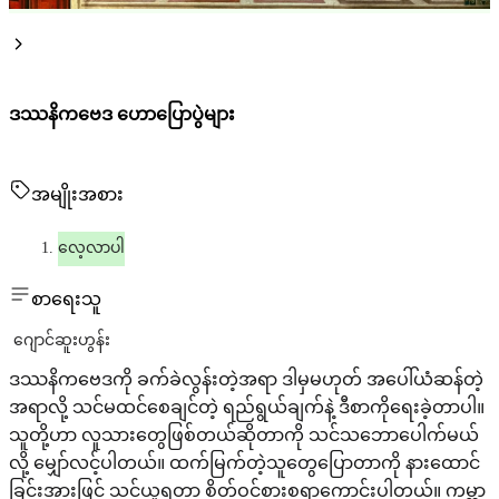
ဒဿနိကဗေဒ ဟောပြောပွဲများ
အမျိုးအစား
လေ့လာပါ
စာရေးသူ
ဂျောင်ဆူးဟွန်း
ဒဿနိကဗေဒကို ခက်ခဲလွန်းတဲ့အရာ ဒါမှမဟုတ် အပေါ်ယံဆန်တဲ့
အရာလို့ သင်မထင်စေချင်တဲ့ ရည်ရွယ်ချက်နဲ့ ဒီစာကိုရေးခဲ့တာပါ။
သူတို့ဟာ လူသားတွေဖြစ်တယ်ဆိုတာကို သင်သဘောပေါက်မယ်
လို့ မျှော်လင့်ပါတယ်။ ထက်မြက်တဲ့သူတွေပြောတာကို နားထောင်
ခြင်းအားဖြင့် သင်ယူရတာ စိတ်ဝင်စားစရာကောင်းပါတယ်။ ကမ္ဘာ