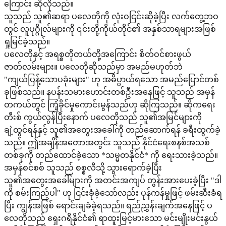
ကြောင်း ဆိုလိုသည်။
သူသည် သူ၏ဆရာ ပလေတိုကို လုံးဝငြင်းဆိုခဲ့ပြီး လက်တွေ့ဘဝ
တွင် လူပုဂ္ဂိုလ်များကို ၎င်းတို့ကိုယ်တိုင်၏ အနှစ်သာရများအဖြစ်
ရှုမြင်ခဲ့သည်။
ပလေတိုနှင့် အရစ္စတိုတယ်တို့အကြောင်း စိတ်ဝင်စားဖွယ်
ဇာတ်လမ်းများ။ ပလေတိုဆိုသည်မှာ အမည်မဟုတ်ဘဲ
"ကျယ်ပြန့်သောပခုံးများ" ဟု အဓိပ္ပာယ်ရသော အမည်ပြောင်တစ်
ခုဖြစ်သည်။ နပန်းသမားဟောင်းတစ်ဦးအနေဖြင့် သူသည် အမှန်
တကယ်တွင် ကြံ့ခိုင်မှုကောင်းမွန်သည်ဟု ဆိုကြသည်။ ဆိုကရေး
တီးစ် ကွယ်လွန်ပြီးနောက် ပလေတိုသည် သူ၏အမြင်များကို
ချဲ့ထွင်ရန်နှင့် သူ၏အတွေးအခေါ်ကို တည်ဆောက်ရန် ခရီးထွက်ခဲ့
သည်။ ဤအချိန်အတောအတွင်း သူသည် နိုင်ငံရေးစနစ်အသစ်
တစ်ခုကို တည်ထောင်ခဲ့သော *သမ္မတနိုင်ငံ* ကို ရေးသားခဲ့သည်။
အမှန်စင်စစ် သူသည် စစ္စလီသို့ သွားရောက်ခဲ့ပြီး
သူ၏အတွေးအခေါ်များကို အတင်းအကျပ် တွန်းအားပေးခဲ့ပြီး "ဒါ
ကို စမ်းကြည့်ပါ" ဟု ငြင်းခုံခဲ့သော်လည်း ပုန်ကန်မှုဖြင့် ဖမ်းဆီးခံရ
ပြီး ကျွန်အဖြစ် ရောင်းချခံခဲ့ရသည်။ ရည်ညွှန်းချက်အနေဖြင့် ပ
လေတိုသည် ရှေးဂရိနိုင်ငံ၏ ရာထူးမြင့်မားသော မင်းမျိုးမင်းနွယ်