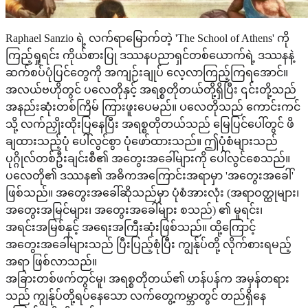
Raphael Sanzio ရဲ့ လက်ရာမြောက်တဲ့ 'The School of Athens' ကို
ကြည့်ရှုရင်း ကိုယ်စားပြု ဒဿနပညာရှင်တစ်ယောက်ရဲ့ ဒဿနနဲ့
ဆက်စပ်ပုံပြင်တွေကို အကျဉ်းချုပ် လေ့လာကြည့်ကြရအောင်။
အလယ်ဗဟိုတွင် ပလေတိုနှင့် အရစ္စတိုတယ်တို့ရှိပြီး ၎င်းတို့သည်
အနည်းဆုံးတစ်ကြိမ် ကြားဖူးပေမည်။ ပလေတိုသည် ကောင်းကင်
သို့ လက်ညှိုးထိုးပြနေပြီး အရစ္စတိုတယ်သည် မြေပြင်ပေါ်တွင် ဖိ
ချထားသည့်ပုံ ပေါ်လွင်စွာ ပုံဖော်ထားသည်။ ဤပုံစံများသည်
ပုဂ္ဂိုလ်တစ်ဦးချင်းစီ၏ အတွေးအခေါ်များကို ပေါ်လွင်စေသည်။
ပလေတို၏ ဒဿန၏ အဓိကအကြောင်းအရာမှာ 'အတွေးအခေါ်'
ဖြစ်သည်။ အတွေးအခေါ်ဆိုသည်မှာ ပုံစံအားလုံး (အရာဝတ္ထုများ၊
အတွေးအမြင်များ၊ အတွေးအခေါ်များ စသည်) ၏ မူရင်း၊
အရင်းအမြစ်နှင့် အရေးအကြီးဆုံးဖြစ်သည်။ ထို့ကြောင့်
အတွေးအခေါ်များသည် ပြီးပြည့်စုံပြီး ကျွန်ုပ်တို့ လိုက်စားရမည့်
အရာ ဖြစ်လာသည်။
အခြားတစ်ဖက်တွင်မူ၊ အရစ္စတိုတယ်၏ ဟန်ပန်က အမှန်တရား
သည် ကျွန်ုပ်တို့ရပ်နေသော လက်တွေ့ကမ္ဘာတွင် တည်ရှိနေ