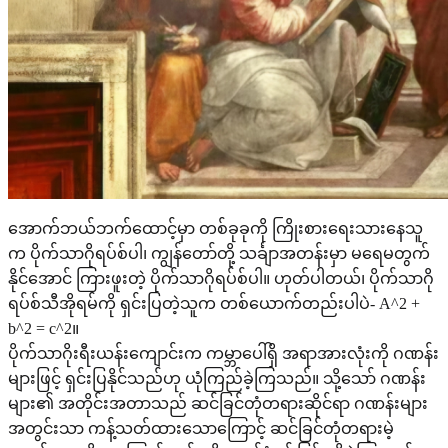
အောက်ဘယ်ဘက်ထောင့်မှာ တစ်ခုခုကို ကြိုးစားရေးသားနေသူ
က ပိုက်သာဂိုရပ်စ်ပါ၊ ကျွန်တော်တို့ သင်္ချာအတန်းမှာ မရေမတွက်
နိုင်အောင် ကြားဖူးတဲ့ ပိုက်သာဂိုရပ်စ်ပါ။ ဟုတ်ပါတယ်၊ ပိုက်သာဂို
ရပ်စ်သီအိုရမ်ကို ရှင်းပြတဲ့သူက တစ်ယောက်တည်းပါပဲ- A^2 +
b^2 = c^2။
ပိုက်သာဂိုးရီးယန်းကျောင်းက ကမ္ဘာပေါ်ရှိ အရာအားလုံးကို ဂဏန်း
များဖြင့် ရှင်းပြနိုင်သည်ဟု ယုံကြည်ခဲ့ကြသည်။ သို့သော် ဂဏန်း
များ၏ အတိုင်းအတာသည် ဆင်ခြင်တုံတရားဆိုင်ရာ ဂဏန်းများ
အတွင်းသာ ကန့်သတ်ထားသောကြောင့် ဆင်ခြင်တုံတရားမဲ့