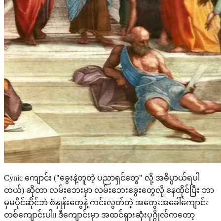
Cynic ကျောင်း ("ခွေးနဲ့တူတဲ့ ပညာရှင်တွေ" လို့ အဓိပ္ပာယ်ရပါ
တယ်) ဆိုတာ လမ်းဘေးမှာ လမ်းဘေးခွေးတွေလို နေထိုင်ပြီး ဘာ
မှမပိုင်ဆိုင်ဘဲ စံနှုန်းတွေနဲ့ ကင်းလွတ်တဲ့ အတွေးအခေါ်ကျောင်း
တစ်ကျောင်းပါ။ ဒီကျောင်းမှာ အထင်ရှားဆုံးပုဂ္ဂိုလ်ကတော့