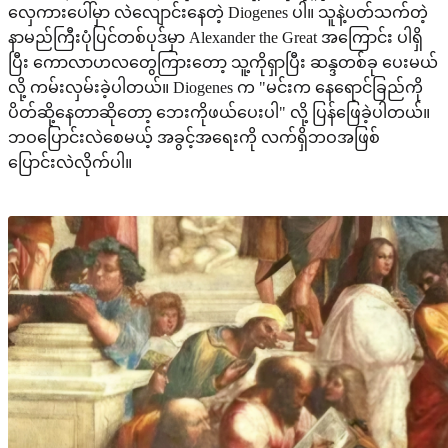
လှေကားပေါ်မှာ လဲလျောင်းနေတဲ့ Diogenes ပါ။ သူနဲ့ပတ်သက်တဲ့
နာမည်ကြီးပုံပြင်တစ်ပုဒ်မှာ Alexander the Great အကြောင်း ပါရှိ
ပြီး ကောလာဟလတွေကြားတော့ သူ့ကိုရှာပြီး ဆန္ဒတစ်ခု ပေးမယ်
လို့ ကမ်းလှမ်းခဲ့ပါတယ်။ Diogenes က "မင်းက နေရောင်ခြည်ကို
ပိတ်ဆို့နေတာဆိုတော့ ဘေးကိုဖယ်ပေးပါ" လို့ ပြန်ဖြေခဲ့ပါတယ်။
ဘဝပြောင်းလဲစေမယ့် အခွင့်အရေးကို လက်ရှိဘဝအဖြစ်
ပြောင်းလဲလိုက်ပါ။