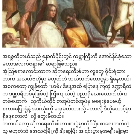
အရစ္စတိုတယ်သည် နောက်ပိုင်းတွင် ကမ္ဘာကြီးကို အောင်နိုင်ခဲ့သော
မဟာအလက်ဇန္ဒား၏ ဆရာဖြစ်သည်။
အံ့သြစရာကောင်းတာက ဆိုကရေးတီးစ်ဟာ လူတွေ ဝိုင်းရံထား
တာက အလယ်ဗဟိုမှာ မဟုတ်ဘဲ ဘယ်ဘက်ထောင့်မှာ ရှိနေတယ်။
အစကတော့ ကျွန်တော် "ဟမ်? ဒီနေ့အထိ ပြောနေကြတဲ့ ဒဏ္ဍာရီထဲ
က ဒဏ္ဍာရီတစ်ခုဖြစ်တဲ့ ကြီးကျယ်တဲ့ ပညာရှိလေးယောက်ထဲက
တစ်ယောက် - သူကိုယ်တိုင် စာအုပ်တစ်အုပ်မှ မရေးခဲ့ပေမယ့်
စကားပြောရုံနဲ့ အားလုံးကို ရေးမှတ်ထားလို့ - ဘာလို့ ဒီလိုထောင့်မှာ
ရှိနေရတာလဲ" လို့ တွေးမိတယ်။
တကယ်တော့ ဆိုကရေးတီးစ်ဟာ စားပွဲမှာထိုင်ပြီး စာရေးတတ်တဲ့
သူ မဟုတ်ဘဲ အေသင်မြို့ကို နှိုးဆွပြီး အငြင်းပွားမှုအမျိုးမျိုးမှာ