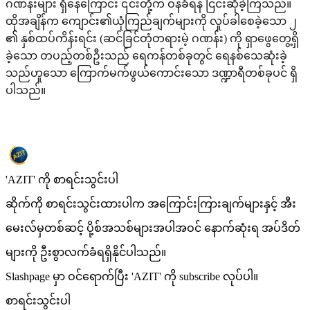
ဂဏန်းများ ရှိနေကြောင်း ၎င်းတို့က ဝန်ခံရန် ငြင်းဆိုခဲ့ကြသည်။
ထိုအချိန်က ကျောင်း၏ယုံကြည်ချက်များကို လှုပ်ခါစေခဲ့သော ၂
၏ နှစ်ထပ်ကိန်းရင်း (ဆင်ခြင်တုံတရားမဲ့ ဂဏန်း) ကို ရှာဖွေတွေ့ရှိ
ခဲ့သော တပည့်တစ်ဦးသည် ရေကန်တစ်ခုတွင် ရေနစ်သေဆုံးခဲ့
သည်ဟူသော ကြောက်မက်ဖွယ်ကောင်းသော ဒဏ္ဍာရီတစ်ခုပင် ရှိ
ပါသည်။
'AZIT' ကို စာရင်းသွင်းပါ
ဆိုက်ကို စာရင်းသွင်းထားပါက အကြောင်းကြားချက်များနှင့် အီး
မေးလ်မှတစ်ဆင့် ပို့စ်အသစ်များအပါအဝင် နောက်ဆုံးရ အပ်ဒိတ်
များကို ဦးစွာလက်ခံရရှိနိုင်ပါသည်။
Slashpage မှာ ဝင်ရောက်ပြီး 'AZIT' ကို subscribe လုပ်ပါ။
စာရင်းသွင်းပါ