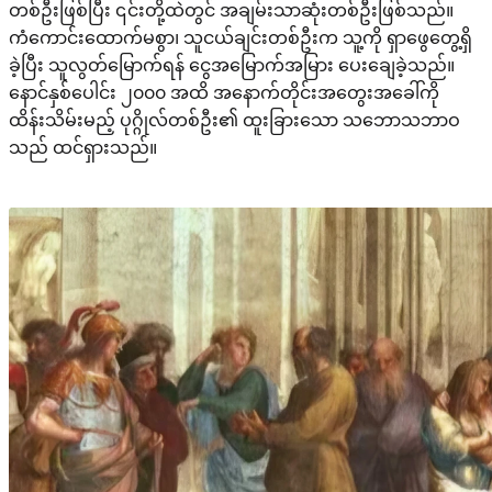
တစ်ဦးဖြစ်ပြီး ၎င်းတို့ထဲတွင် အချမ်းသာဆုံးတစ်ဦးဖြစ်သည်။
ကံကောင်းထောက်မစွာ၊ သူငယ်ချင်းတစ်ဦးက သူ့ကို ရှာဖွေတွေ့ရှိ
ခဲ့ပြီး သူလွတ်မြောက်ရန် ငွေအမြောက်အမြား ပေးချေခဲ့သည်။
နောင်နှစ်ပေါင်း ၂၀၀၀ အထိ အနောက်တိုင်းအတွေးအခေါ်ကို
ထိန်းသိမ်းမည့် ပုဂ္ဂိုလ်တစ်ဦး၏ ထူးခြားသော သဘောသဘာဝ
သည် ထင်ရှားသည်။