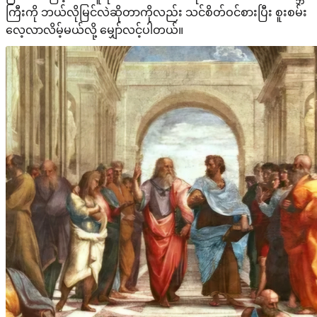
ကြီးကို ဘယ်လိုမြင်လဲဆိုတာကိုလည်း သင်စိတ်ဝင်စားပြီး စူးစမ်း
လေ့လာလိမ့်မယ်လို့ မျှော်လင့်ပါတယ်။