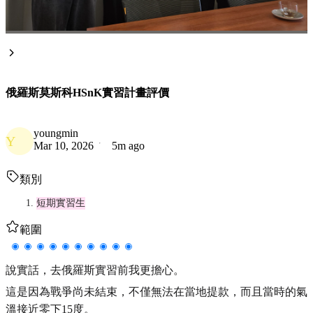
俄羅斯莫斯科HSnK實習計畫評價
youngmin
Y
Mar 10, 2026
5m ago
類別
短期實習生
範圍
說實話，去俄羅斯實習前我更擔心。
這是因為戰爭尚未結束，不僅無法在當地提款，而且當時的氣
溫接近零下15度。