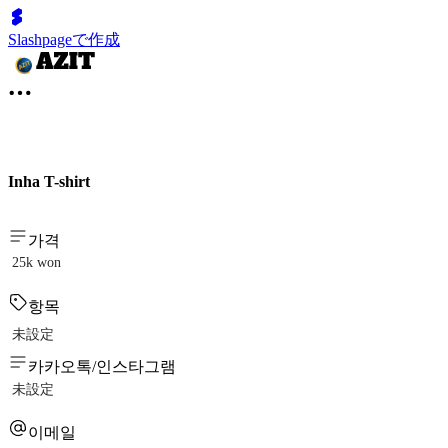
Slashpageで作成
Inha T-shirt
가격
25k won
항목
未設定
카카오톡/인스타그램
未設定
이메일