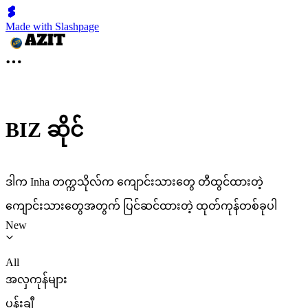
Made with Slashpage
BIZ ဆိုင်
ဒါက Inha တက္ကသိုလ်က ကျောင်းသားတွေ တီထွင်ထားတဲ့
ကျောင်းသားတွေအတွက် ပြင်ဆင်ထားတဲ့ ထုတ်ကုန်တစ်ခုပါ
New
All
အလှကုန်များ
ပန်းချီ