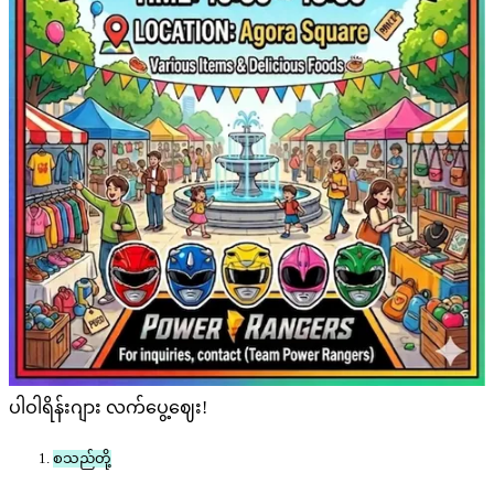
ပါဝါရိန်းဂျား လက်ပွေ့ဈေး!
စသည်တို့