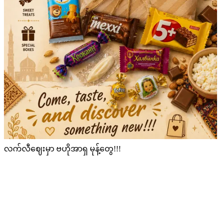
လက်လီဈေးမှာ ဗဟိုအာရှ မုန့်တွေ!!!