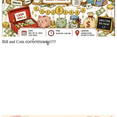
Bill and Coin လက်ကားဈေး!!!!