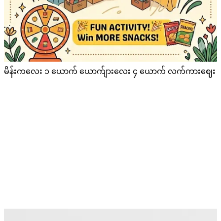
မိန်းကလေး ၁ ယောက် ယောက်ျားလေး ၄ ယောက် လက်ကားဈေး