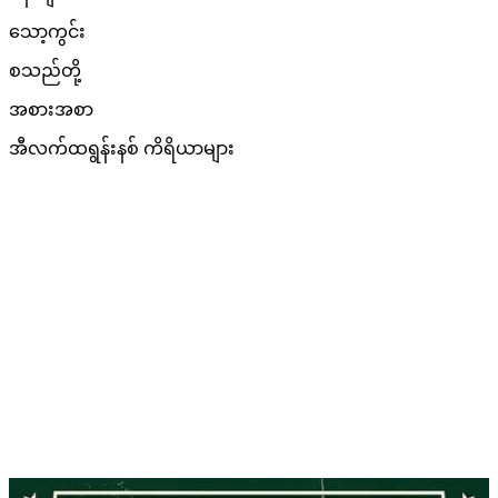
သော့ကွင်း
စသည်တို့
အစားအစာ
အီလက်ထရွန်းနစ် ကိရိယာများ