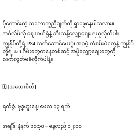
ပိုကောင်းတဲ့ သဘောတူညီချက်ကို ရှာဖွေနေပါသလား။
အင်္ဂလိပ်လို ဈေးဝယ်ရုံနဲ့ သီးသန့်လျှော့စျေး ရယူလိုက်ပါ။
ကျွန်ုပ်တို့ရဲ့ PS4 လက်ဆောင်ပေးပွဲ၊ အခမဲ့ ကံစမ်းမဲတွေနဲ့ ကျွန်ုပ်
တို့ရဲ့ dart ဂိမ်းတွေကနေတစ်ဆင့် အပိုလျှော့စျေးတွေကို
လက်လွတ်မခံလိုက်ပါနဲ့။
🗓️ [အသေးစိတ်]
ရက်စွဲ: ဗုဒ္ဓဟူးနေ့၊ မေလ ၁၃ ရက်
အချိန်: နံနက် ၁၀:၃၀ – နေ့လည် ၁၂:၀၀