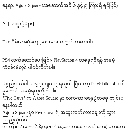
နေရာ: Agora Square (အဆောက်အဦ ၆ နှင့် ၉ ကြားရှိ ရင်ပြင်)
🎯 [အထူးပွဲများ]
Dart ဂိမ်း- အပိုလျှော့စျေးများအတွက် ကစားပါ။
PS4 လက်ဆောင်ပေးခြင်း- PlayStation 4 တစ်ခုရရှိရန် အခမဲ့
ကံစမ်းမဲတွင် ပါဝင်လိုက်ပါ။
ပစ္စည်းဝယ်ပါ၊ လျှော့စျေးတွေရယူပါ၊ ပြီးတော့ PlayStation 4 တစ်
ခုတောင် အခမဲ့ရယူလိုက်ပါ။
"Five Guys" က Agora Square မှာ လက်ကားဈေးပွဲတစ်ခု ကျင်းပ
နေပါတယ်။
Agora Square မှာ Five Guys ရဲ့ အထူးလက်ကားဈေးကို သွား
ကြည့်လိုက်ပါ။
သကြားလုံးတွေလို ရိုးရှင်းတဲ့ မုန့်တွေကနေ စာအုပ်တွေနဲ့ ခွက်တွေ