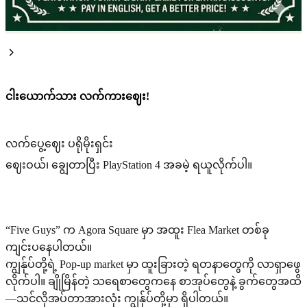
ငါးယောက်သား လက်ကားဈေး!
လက်ပွေ့ဈေး ပရိုမိုးရှင်း
ဈေးဝယ်၊ ချွေတာပြီး PlayStation 4 အခမဲ့ ရယူလိုက်ပါ။
“Five Guys” က Agora Square မှာ အထူး Flea Market တစ်ခု
ကျင်းပနေပါတယ်။
ကျွန်ုပ်တို့ရဲ့ Pop-up market မှာ ထူးခြားတဲ့ ရတနာတွေကို လာရှာဖွေ
လိုက်ပါ။ ချိုမြိန်တဲ့ သရေစာတွေကနေ စာအုပ်တွေနဲ့ ခွက်တွေအထိ
—သင်လိုအပ်တာအားလုံး ကျွန်ုပ်တို့မှာ ရှိပါတယ်။