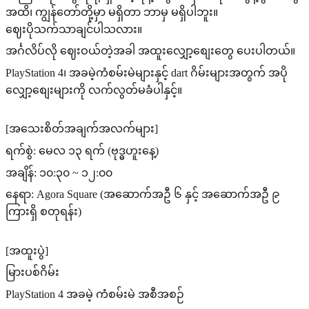
အထိ၊ ကျွန်တော်တို့မှာ မရှိတာ ဘာမှ မရှိပါဘူး။
ဈေးပိုသက်သာချင်ပါသလား။
အင်္ဂလိပ်လို ဈေးဝယ်တဲ့အခါ အထူးလျှော့စျေးတွေ ပေးပါတယ်။
PlayStation 4၊ အခမဲ့ကံစမ်းမဲများနှင့် dart ဂိမ်းများအတွက် အပို
လျှော့စျေးများကို လက်လွတ်မခံပါနှင့်။
[အသေးစိတ်အချက်အလက်များ]
ရက်စွဲ: မေလ ၁၃ ရက် (ဗုဒ္ဓဟူးနေ့)
အချိန်: ၁၀:၃၀ ~ ၁၂:၀၀
နေရာ: Agora Square (အဆောက်အဦ ၆ နှင့် အဆောက်အဦ ၉
ကြားရှိ စတုရန်း)
[အထူးပွဲ]
မြားပစ်ဂိမ်း
PlayStation 4 အခမဲ့ ကံစမ်းမဲ ​​အစီအစဉ်