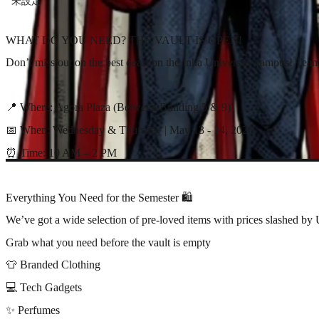
未設定
WHAT DO YOU NEED? THE VAULT IS OPEN!
Don’t miss out on the best deals on the Inha University campus! T
📍 Where: Agora Plaza (Between Building 5 & 9)
📅 When: Wednesday & Thursday | May 13 - 14, 2026
⏰ Time: 10 AM – 2 PM
Everything You Need for the Semester 🛍️
We’ve got a wide selection of pre-loved items with prices slashed 
Grab what you need before the vault is empty
👕 Branded Clothing
💻 Tech Gadgets
✨ Perfumes