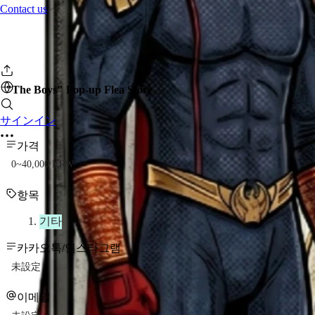
Contact us
"The Boys" Pop-up Flea Store
サインイン
가격
0~40,000 KRW
항목
기타
카카오톡/인스타그램
未設定
이메일