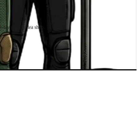
-day pop-up flea shop.