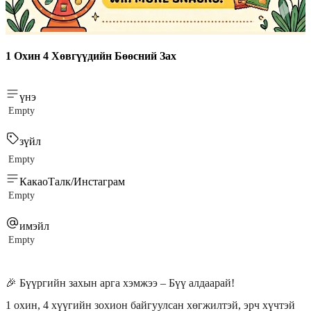
1 Охин 4 Хөвгүүдийн Бөөсний Зах
үнэ
Empty
зүйл
Empty
КакаоТалк/Инстаграм
Empty
имэйл
Empty
🎉 Бүүргийн захын арга хэмжээ – Бүү алдаарай!
1 охин, 4 хүүгийн зохион байгуулсан хөгжилтэй, эрч хүчтэй