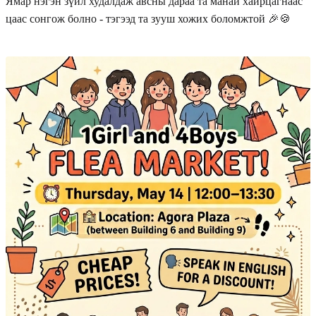
Ямар нэгэн зүйл худалдаж авсны дараа та манай хайрцагнаас
цаас сонгож болно - тэгээд та зууш хожих боломжтой 🎉🍪