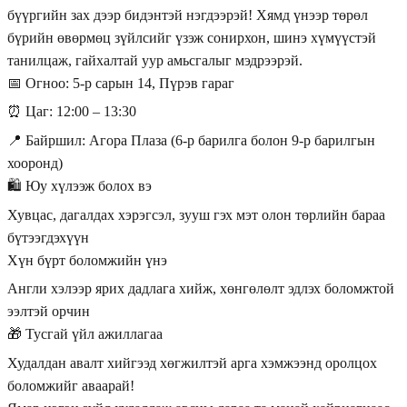
бүүргийн зах дээр бидэнтэй нэгдээрэй! Хямд үнээр төрөл
бүрийн өвөрмөц зүйлсийг үзэж сонирхон, шинэ хүмүүстэй
танилцаж, гайхалтай уур амьсгалыг мэдрээрэй.
📅 Огноо: 5-р сарын 14, Пүрэв гараг
⏰ Цаг: 12:00 – 13:30
📍 Байршил: Агора Плаза (6-р барилга болон 9-р барилгын
хооронд)
🛍 Юу хүлээж болох вэ
Хувцас, дагалдах хэрэгсэл, зууш гэх мэт олон төрлийн бараа
бүтээгдэхүүн
Хүн бүрт боломжийн үнэ
Англи хэлээр ярих дадлага хийж, хөнгөлөлт эдлэх боломжтой
ээлтэй орчин
🎁 Тусгай үйл ажиллагаа
Худалдан авалт хийгээд хөгжилтэй арга хэмжээнд оролцох
боломжийг аваарай!