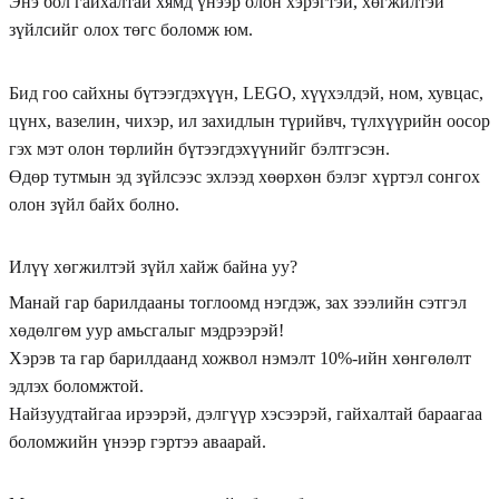
Энэ бол гайхалтай хямд үнээр олон хэрэгтэй, хөгжилтэй
зүйлсийг олох төгс боломж юм.
Бид гоо сайхны бүтээгдэхүүн, LEGO, хүүхэлдэй, ном, хувцас,
цүнх, вазелин, чихэр, ил захидлын түрийвч, түлхүүрийн оосор
гэх мэт олон төрлийн бүтээгдэхүүнийг бэлтгэсэн.
Өдөр тутмын эд зүйлсээс эхлээд хөөрхөн бэлэг хүртэл сонгох
олон зүйл байх болно.
Илүү хөгжилтэй зүйл хайж байна уу?
Манай гар барилдааны тоглоомд нэгдэж, зах зээлийн сэтгэл
хөдөлгөм уур амьсгалыг мэдрээрэй!
Хэрэв та гар барилдаанд хожвол нэмэлт 10%-ийн хөнгөлөлт
эдлэх боломжтой.
Найзуудтайгаа ирээрэй, дэлгүүр хэсээрэй, гайхалтай бараагаа
боломжийн үнээр гэртээ аваарай.