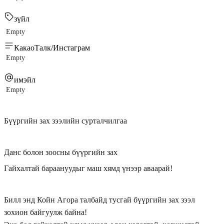
зүйл
Empty
КакаоТалк/Инстаграм
Empty
имэйл
Empty
Бүүргийн зах зээлийн сурталчилгаа
Данс болон зоосны бүүргийн зах
Гайхалтай бараануудыг маш хямд үнээр аваарай!
Билл энд Койн Агора талбайд тусгай бүүргийн зах зээл
зохион байгуулж байна!