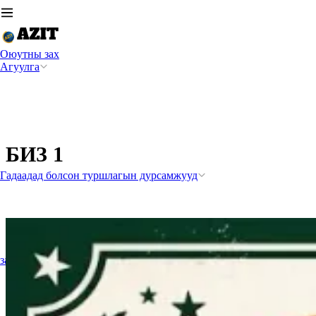
Оюутны зах
Агуулга
БИЗ 1
Гадаадад болсон туршлагын дурсамжууд
зарлал