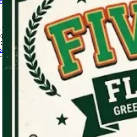
Бидэнтэй холбоо барина уу
Sign In