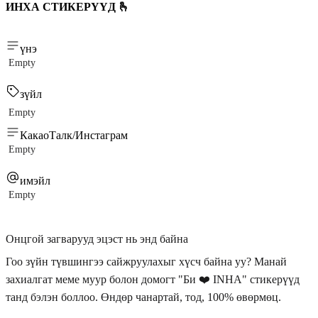
ИНХА СТИКЕРҮҮД 🫰
үнэ
Empty
зүйл
Empty
КакаоТалк/Инстаграм
Empty
имэйл
Empty
Онцгой загварууд эцэст нь энд байна
Гоо зүйн түвшингээ сайжруулахыг хүсч байна уу? Манай
захиалгат меме муур болон домогт "Би ❤️ INHA" стикерүүд
танд бэлэн боллоо. Өндөр чанартай, тод, 100% өвөрмөц.