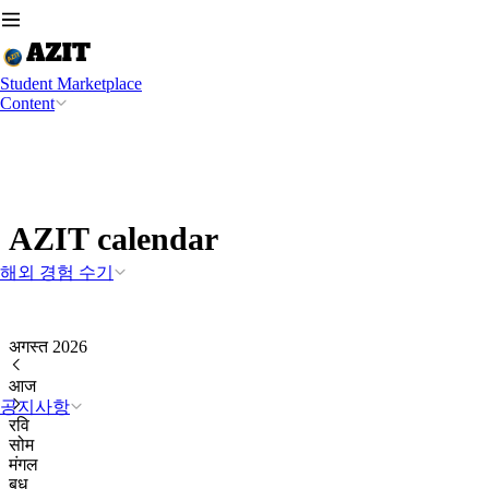
Student Marketplace
Content
AZIT calendar
해외 경험 수기
अगस्त 2026
आज
공지사항
रवि
सोम
मंगल
बुध