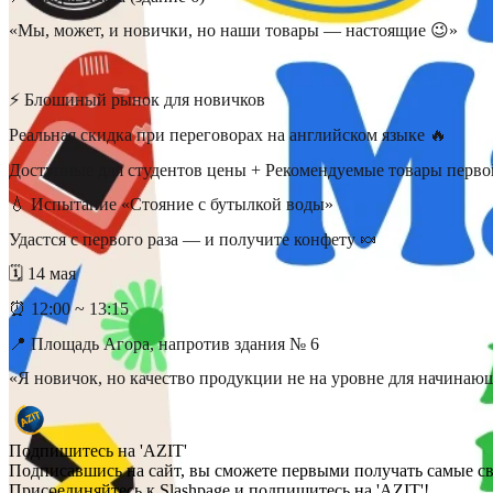
«Мы, может, и новички, но наши товары — настоящие 😉»
⠀
⚡ Блошиный рынок для новичков
Реальная скидка при переговорах на английском языке 🔥
Доступные для студентов цены + Рекомендуемые товары перво
💧 Испытание «Стояние с бутылкой воды»
Удастся с первого раза — и получите конфету 🍬
🗓 14 мая
⏰ 12:00 ~ 13:15
📍 Площадь Агора, напротив здания № 6
«Я новичок, но качество продукции не на уровне для начинаю
Подпишитесь на 'AZIT'
Подписавшись на сайт, вы сможете первыми получать самые с
Присоединяйтесь к Slashpage и подпишитесь на 'AZIT'!