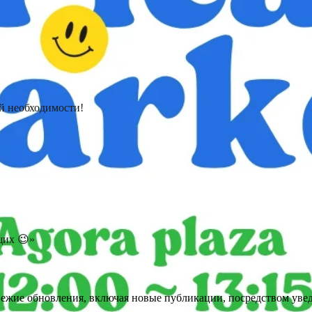
й необходимости!
щих 😉»
вежие обновления, включая новые публикации, посредством уве