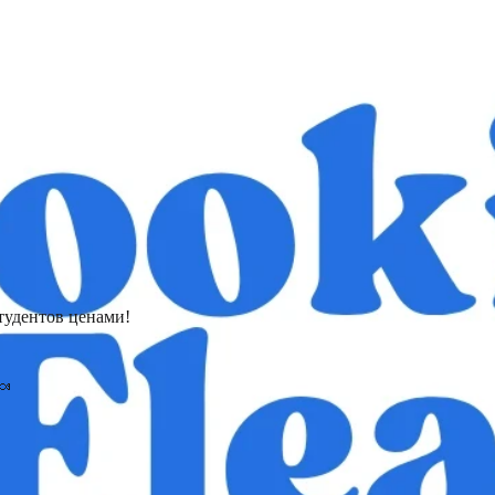
тудентов ценами!
🍬